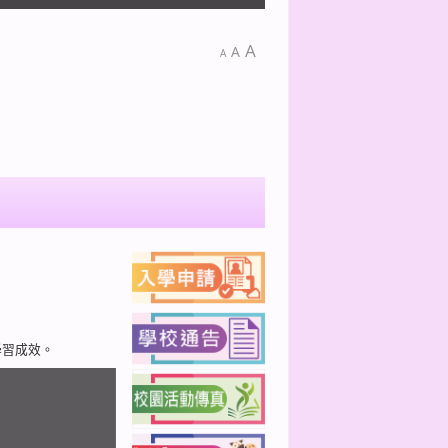
A
A
A
學習成效。