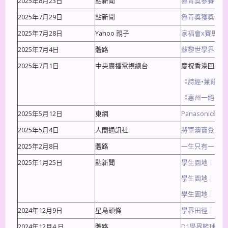
2025年8月23日
點新聞
魯青獎參賽港生
2025年7月29日
點新聞
魯青獎獲獎作品
2025年7月28日
Yahoo 親子
家福會x賽馬會 
2025年7月4日
體路
蘇黎世學界3X
2025年7月1日
中央廣播電視總台
慶祝香港回歸祖
《詩經•蒹葭》
《惠州一絕•食
2025年5月12日
東網
Panasoni
2025年5月4日
人間通訊社
將軍澳寶覺中學
2025年2月8日
體路
一生只有一次精
2025年1月25日
點新聞
學生園地｜《辭
學生園地｜《大
學生園地｜《璀
2024年12月9日
星島頭條
學界田徑｜寶覺
2024年12月4 日
體路
D1學界籃球｜