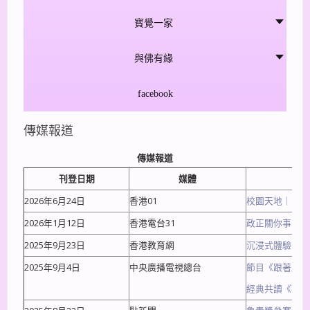
寳覺一家
與佛有緣
facebook
傳媒報道
傳媒報道
刊登日期
媒體
2026年6月24日
香港01
校園天地｜寶覺
2026年1月12日
香港電台31
政正關你事｜拒
2025年9月23日
香港教育網
沉浸式體驗《三
2025年9月4日
中央廣播電視總台
節目《跟著唐詩
經典共讀《勸學