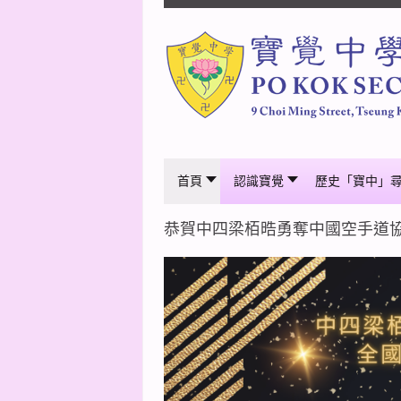
首頁
認識寶覺
歷史「寶中」
恭賀中四梁栢晧勇奪中國空手道協