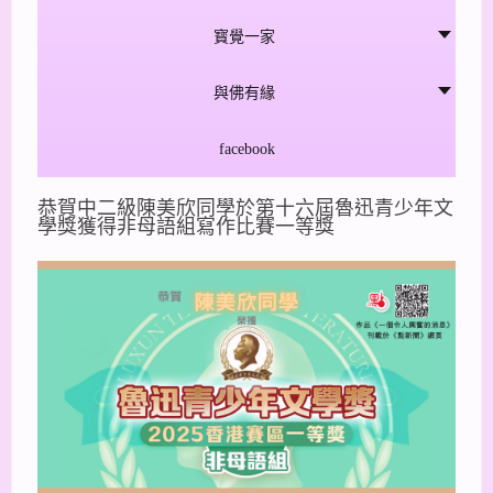
寳覺一家
與佛有緣
facebook
恭賀中二級陳美欣同學於第十六屆魯迅青少年文
學獎獲得非母語組寫作比賽一等獎