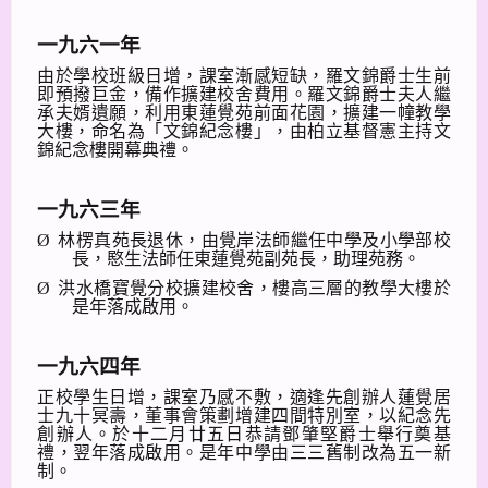
一九六一年
由於學校班級日增，課室漸感短缺，羅文錦爵士生前
即預撥巨金，備作擴建校舍費用。羅文錦爵士夫人繼
承夫婿遺願，利用東蓮覺苑前面花園，擴建一幢教學
大樓，命名為「文錦紀念樓」，由柏立基督憲主持文
錦紀念樓開幕典禮。
一九六三年
Ø
林楞真苑長退休，由覺岸法師繼任中學及小學部校
長，愍生法師任東蓮覺苑副苑長，助理苑務。
Ø
洪水橋寶覺分校擴建校舍，樓高三層的教學大樓於
是年落成啟用。
一九六四年
正校學生日增，課室乃感不敷，適逢先創辦人蓮覺居
士九十冥壽，董事會策劃增建四間特別室，以紀念先
創辦人。於十二月廿五日恭請鄧肇堅爵士舉行奠基
禮，翌年落成啟用。是年中學由三三舊制改為五一新
制。