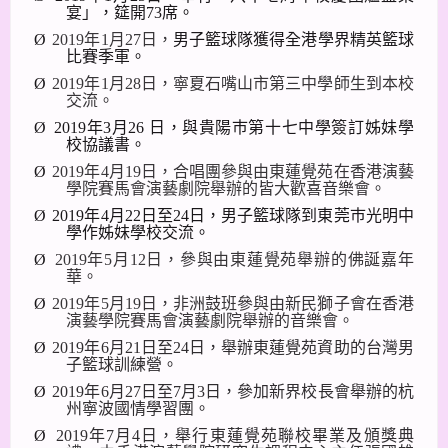
宴」，筵開
73
席。
Ø
2019
年
1
月
27
日，
男子
籃球隊獲得
全港學界精英籃球
比賽季軍。
Ø
2019
年
1
月
28
日，寧夏石嘴山市第三中學師生到本校
交流。
Ø
2019
年
3
月
26
日，與貴陽巿第十七中學簽訂姊妹學
校協議書。
Ø
2019
年
4
月
19
日，合唱團參與由東蓮覺苑在香港演藝
學院賽馬會演藝劇院舉辦的皆大歡喜音樂會。
Ø
2019
年
4
月
22
日至
24
日，男子籃球隊到東莞巿光明中
學作姊妹學校交流。
Ø
2019
年
5
月
12
日，參與由東蓮覺苑舉辦的佛誕嘉年
華。
Ø
2019
年
5
月
19
日，非洲鼓班參與由新民獅子會在香港
演藝學院賽馬會演藝劇院舉辦的音樂會。
Ø
2019
年
6
月
21
日至
24
日，舉辦東蓮覺苑資助的台灣男
子籃球訓練營。
Ø
2019
年
6
月
27
日至
7
月
3
日，參加新界校長會舉辦的杭
州寧波國情學習團。
Ø
2019
年
7
月
4
日，舉行東蓮覺苑聯校畢業及頒獎典