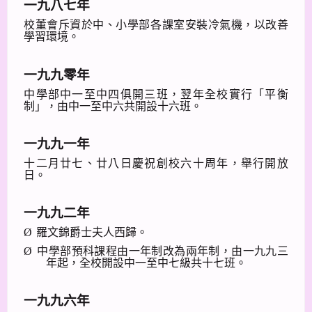
一九八七年
校董會斥資於中、小學部各課室安裝冷氣機，以改善
學習環境。
一九九零年
中學部中一至中四俱開三班，翌年全校實行「平衡
制」，由中一至中六共開設十六班。
一九九一年
十二月廿七、廿八日慶祝創校六十周年，舉行開放
日。
一九九二年
Ø
羅文錦爵士夫人西歸。
Ø
中學部預科課程由一年制改為兩年制，由一九九三
年起，全校開設中一至中七級共十七班。
一九九六年