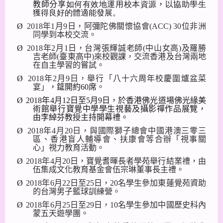
教師分享
如何有效地運用校本資源
，
以協助學生
獲得良好的體適能發展。
Ø
2018
年
1
月
9
日，阿彌陀佛關懷協會
(ACC) 30
位非洲
同學到本校交流。
Ø
2018
年
2
月
1
日，台灣張輝誠老師
(
中山女高
)
及羅勝
吉老師
(
臺東高中
)
來校觀課，交流香港及台灣兩地
在自主學習的嘗試。
Ø
2018
年
2
月
9
日，舉行「八十六周年校慶圍爐盆菜
宴」
，筵開約
60
席
。
Ø
2018
年
4
月
12
日至
5
月
9
日，於香港佛光道場佛光緣美
術館舉行寶覺中學學生視藝及攝影禪作品展覽，
由李綽芬教授主持開幕禮。
Ø
2018
年
4
月
20
日，與國際獅子總會中國港澳三零三
區、香港盲人輔導會、扶康會等合辦「視事關
心」視力教育活動。
Ø
2018
年
4
月
20
日，寶覺耆暉長者學苑舉行結業禮，由
伍集成文化教育基金會伍宗琳董事長主禮。
Ø
2018
年
6
月
22
日至
25
日，
20
名學生參加東蓮覺苑資助
的台灣男子籃球訓練營。
Ø
2018
年
6
月
25
日至
29
日，
10
名學生參加中國歷史科內
蒙五天遊學團。