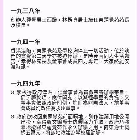
一九三八年
創辦人蓮覺居士西歸，林楞真居士繼任東蓮覺苑苑長
及校長。
一九四一年
香港淪陷，東蓮覺苑及學校均停止一切活動，位於澳
門的寶覺第二義學亦被迫停辦。是時苑內同人生活艱
苦，幸得林苑長及董事會成員四方奔走，大家終能安
渡時艱。
一九四九年
Ø
學校得政府津貼，但董事會為貫徹慈善辦學宗旨，
仍另籌款項，應付開支，以減輕學童的負擔。又
董事會依照政府則例，註冊為財團法人，前董事
會成員均改任為永遠董事。
Ø
政府欲收回東蓮覺苑前面曠地，列作建築用地公開
出投，幸得羅文錦爵士伉儷協力爭取，政府乃將
曠地撥歸東蓮覺苑作永久辦學之用。何東爵士慨
捐五萬元，將該地改建為學校運動場。