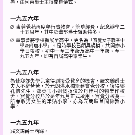
壽，由何東爵士主持開幕儀式。
一九五六年
Ø
東蓮覺苑再度舉行賣物會，籌募經費，紀念辦學二
十五周年，其中鄧肇堅爵士臂助特多。
Ø
董事會將學校擴展至高中，更名為「
寶覺女子職業中
。是時學校已頗具規模，共開辦小
學暨附屬小學」
學日夜校、初中一至三年級及高中一年級。至一
九五九年，即有首屆高中畢業生。
一九五八年
為使鄉郊失學兒童得到接受教育的機會，羅文錦爵士
夫人不辭勞苦，於元朗洪水橋籌建寶覺分校，復得鄧
孔懷先生、鄧葵玉小姐慨捐位於丹桂村的物業作校
舍，寶覺分校乃於是年九月正式啟用。寶覺分校為一
所兼收男女生的津貼小學，亦為元朗區首間佛教小
學。
一九五九年
羅文錦爵士西歸。