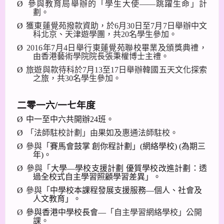
Ø
參與教育局舉辦的「學生大使——跳躍生命」計
劃。
Ø
獲東蓮覺苑撥款資助，於
6
月
30
日至
7
月
7
日舉辦中文
科北京、天津遊學團，共
20
名學生參加。
Ø
2016
年
7
月
4
日舉行東蓮覺苑聯校畢業及頒獎典禮，
由香港藝術學院院長張秉權博士主禮。
Ø
旅遊與款待科於
7
月
13
至
17
日舉辦韓國五天文化探索
之旅，共
30
名學生參加。
二零一六
/
一七年度
Ø
中一至中六共開辦
24
班。
Ø
「法師駐校計劃」由果如及惠通法師駐校。
Ø
參與「
賽馬會鼓掌
創你程計劃」
(
網絡學校
)
(
為期三
年
)
。
Ø
參與「
大學—學校支援計劃 優質學校改進計劃：透
過全校式自主學習照顧學習差異
」。
Ø
參與「
中學校本課程發展支援服務—個人、社會及
人文教育
」。
Ø
參與香港中學校長會—
「自主學習網絡學校」公開
課。