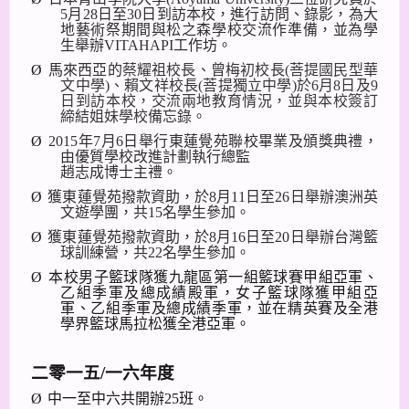
5
月
28
日至
30
日到訪本校，進行訪問、錄影，為大
地藝術祭期間與松之森學校交流作準備，並為學
生舉辦
VITAHAPI
工作坊。
Ø
馬來西亞的
蔡耀祖校
長、
曾梅初校長
(
菩提國民型華
文中學
)
、賴文祥校長
(
菩提獨立中
學
)
於
6
月
8
日及
9
日到訪本校，交流兩地教育情況，並與本校簽訂
締結姐妹學校備忘錄。
Ø
2015
年
7
月
6
日舉行東蓮覺苑聯校畢業及頒獎典禮，
由優質學校改進計劃執行總監
趙志成博士主禮。
Ø
獲東蓮覺苑撥款資助，於
8
月
11
日至
26
日舉辦澳洲英
文遊學團，共
15
名學生參加。
Ø
獲東蓮覺苑撥款資助，於
8
月
16
日至
20
日舉辦台灣籃
球訓練營，共
22
名學生參加。
Ø
本校男子籃球隊獲九龍區第一組籃球賽甲組亞軍、
乙組季軍及總成績殿軍，女子籃球隊獲甲組亞
軍、乙組季軍及總成績季軍，並在精英賽及全港
學界籃球馬拉松獲全港亞軍。
二零一五
/
一六年度
Ø
中一至中六共開辦
25
班。