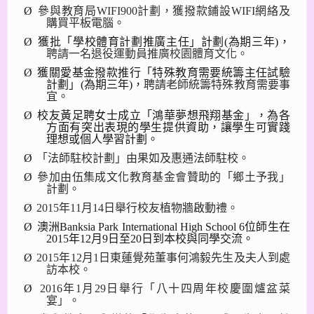
Ø
參與教育局
WIFI900
計劃，獲撥款鋪設
WIFI
網絡及
購買平板電腦。
Ø
獲批
「學校體育計劃推廣主任」計劃
(
為期三年
)
，
聘請一名退役運動員推廣校園體育文化。
Ø
獲關愛基金撥款推行「特殊教育需要統籌主任試驗
計劃」
(
為期三年
)
，
聘請老師統籌特殊教育需要事
宜。
Ø
校友黃足聘女士成立「鴻華夢想飛翔基金」，為各
方面有突出表現的學生提供資助，讓學生可實踐
理想或個人學習計劃。
Ø
「法師駐校計劃」由果如及惠通法師駐校。
Ø
參加由伍集成文化教育基金會贊助的
「
鄉土予我
」
計劃。
Ø
2015
年
11
月
14
日舉行校友植物牆啟動禮。
Ø
澳洲
Banksia Park International High School 6
位師生在
2015
年
12
月
9
日至
20
日到本校與同學交流。
Ø
2015
年
12
月
1
日東蓮覺苑董事何鴻毅先生及夫人到處
訪本校。
Ø
2016
年
1
月
29
日舉
行
「八十四周年校慶圍爐盆菜
宴」
。