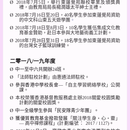
Ø
2018
年
7
月
5
日，舉行東蓮覺苑聯校畢業及頒獎典
禮，由教育局局長楊潤雄太平紳士主禮。
Ø
2018
年
7
月
16
日至
20
日，
40
名學生參加東蓮覺苑資助
的中文科山東五天遊學團
。
Ø
2018
年
7
月
18
日至
8
月
3
日，
10
名學生獲伍集成文化教
育基金贊助，赴日本參與大地藝術義工計劃。
Ø
2018
年
7
月
28
日至
31
日，
18
名學生參加東蓮覺苑資助
的台灣女子籃球訓練營。
二零一八
/
一九年度
Ø
中一至中六共開辦
24
班。
Ø
「法師駐校計劃」由惠通法師駐校。
Ø
參與香港中學校長會—
「自主學習網絡學校」公開
課。
Ø
本校榮獲香港基督教服務處主辦
2018
關愛校園獎勵
計劃的關愛校園獎。
Ø
中一全級學生參與「民安隊青少年團」。
Ø
獲優質教育基金撥款發展
「關注學
生
身‧心‧靈」
—
高中禪修課程
」
(
計劃編號：
2017 / 1127)
。