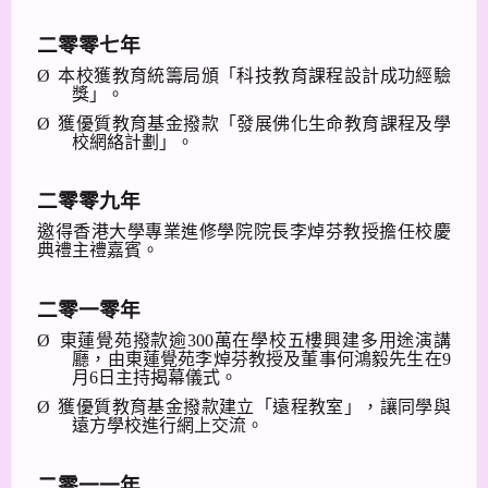
二零零七年
Ø
本校獲教育統籌局頒
「科技教育課程設計成功經驗
獎」。
Ø
獲優質教育基金撥款「發展佛化生命教育課程及學
校網絡計劃」。
二零零九年
邀得香港大學專業進修學院院長李焯芬教授擔任校慶
典禮主禮嘉賓。
二零一零年
Ø
東蓮覺苑撥款逾
300
萬在學校五樓興建多用途演講
廳，由東蓮覺苑李焯芬教授及董事何鴻毅先生在
9
月
6
日主持揭幕儀式。
Ø
獲優質教育基金撥款建立
「遠程教室」，讓同學與
遠方學校進行網上交流。
二零一一年