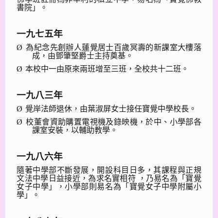
書院」。
一九七五年
Ø
為紀念先創辦人蓮覺居士百歲冥壽的新課室大樓落
成，由鄧肇堅爵士主持奠基。
Ø
本校中一由原來兩班增至三班，全校共十二班。
一九八三年
Ø
覺岸法師退休，由葉淑屏女士接任寶覺中學校長。
Ø
校董會資助購置電視機及錄映機，於中、小學部各
課室安裝，以輔助教學。
一九八六年
隨著中學部不斷發展，開設科目日多，其課程與正規
文法中學日益接近，為求名實相符
，乃易名為「寶覺
女子中學」，小學部則易名為「寶覺女子中學附屬小
學」。