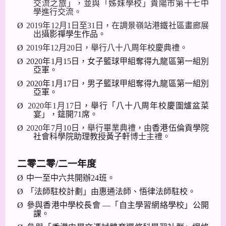
交流之旅」，並與「姊妹學校」貴陽市第十七中
學進行交流。
Ø
2019
年
12
月
1
日至
31
日，在調景嶺站港鐵社區畫廊展
出攝
影禪學生作品。
Ø
2019
年
12
月
20
日，舉行八十八周年校慶典禮。
Ø
2020
年
1
月
15
日，女子籃球甲組奪得九龍區第一組別
亞軍。
Ø
2020
年
1
月
17
日，男子籃球甲組奪得九龍區第一組別
亞軍。
Ø
2020
年
1
月
17
日
，舉行「八十八周年校慶圍爐盆菜
宴」，筵開
71
席。
Ø
2020
年
7
月
10
日，舉行畢業典禮，由
香港伍倫貢學院
社會科學院助理教授黃子軒
博
士
主禮。
二零二零
/
二一年度
Ø
中一至中六共開辦
24
班。
Ø
「法師駐校計劃」由惠通法師、悟律法師駐校。
Ø
參與香港中學校長會 —「自主學習網絡學校」公開
課。