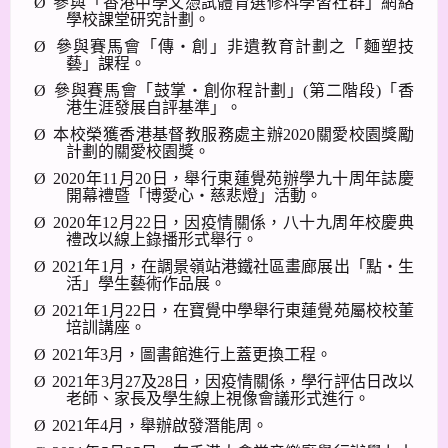
Ø
參與「香港中學文憑試體育選修科學習社群」網絡
學校課堂研究計劃。
Ø
參與賽馬會「傳‧創」非遺教育計劃之「麵塑技
藝」課程。
Ø
參與賽馬會「鼓掌‧
創你程計劃」
(
第二階段
)
「香
港生涯發展自評基準」。
Ø
本校榮獲香港基督教服務處主辦
2020
關愛校園獎勵
計劃的關愛校園獎。
Ø
2020
年
11
月
20
日，舉行東蓮覺苑辦學九十周年誌慶
開幕禮暨「博愛心‧
慈悲燈」活動。
Ø
2020
年
12
月
22
日，因疫情關係，八十九周年校慶典
禮改以線上錄播形式舉行。
Ø
2021
年
1
月，在調景嶺站港鐵社區畫廊展出「點‧生
活」學生藝術作品展。
Ø
2021
年
1
月
22
日，在寶覺中學舉行東蓮覺苑屬校校董
培訓講座。
Ø
2021
年
3
月，圖書館進行上蓋更換工程。
Ø
2021
年
3
月
27
及
28
日，因疫情關係，學行評估日改以
老師、家長及學生線上視像會議形式進行。
Ø
2021
年
4
月，舉辦啟發潛能周。