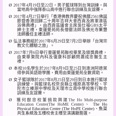
Ø
2017
年
4
月
19
日至
22
日，男子籃球隊到台灣訓練，與
當地高中強隊泰山高中進行聯合訓練及友誼賽。
Ø
2017
年
4
月
27
日舉行「香港佛教界慶祝佛曆
2561
佛誕
節暨香港回歸二十周年吉祥大會西貢及將軍澳區
浴佛典禮」，由西貢區議會主席吳仕福
GBS
太平
紳士主禮，東蓮覺苑苑長僧徹法師及佛光寺
果慧
法師擔任主禮法師。
Ø
弘法事務組於
2017
年
6
月
29
日至
7
月
2
日舉辦「台灣宗
教文化體驗之旅」。
Ø
2017
年
7
月
6
日舉行東蓮覺苑聯校畢業及頒獎典禮，
由東華東院內科及復康科部顧問蕭成忠醫生主
禮。
Ø
本校
10
名學生於
2017
年
8
月
9
日至
25
日到澳洲阿德萊
得參與英語遊學團，費用由東蓮覺苑全數資助。
Ø
女子籃球隊於
2017
年
8
月
25
日至
29
日到日本進行籃球
訓練營，
與籃球名校奈良縣立橿原高等學校、宇
陀市立榛原中學校及天理市立南中學校進行聯合
訓練及友誼賽。
Ø
獲何猷忠校董捐款興建
The Ho Multi-purpose
Education Centre(
The HoME Centre)
、
The Ho
Physical Education Centre (The HoPE Centre)
、魚菜
共生系統及
五樓校舍主樓至演講廳簷篷。