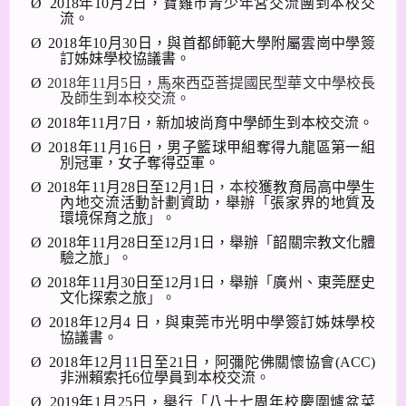
Ø
2018
年
10
月
2
日，寶雞巿青少年宮交流團到本校交
流。
Ø
2018
年
10
月
30
日，與首都師範大學附屬雲崗中學簽
訂姊妹學校協議書。
Ø
2018
年
11
月
5
日，馬來西亞菩提國民型華文中學校長
及師生到本校交流。
Ø
2018
年
11
月
7
日，新加坡尚育中學師生
到本校交流。
Ø
2018
年
11
月
16
日，男子籃球甲組奪得九龍區第一組
別冠軍，女子奪得亞軍。
Ø
2018
年
11
月
28
日至
12
月
1
日
，本校
獲教育局高中學生
內地交流活動計劃資助，舉辦
「
張家界的地質及
環境保育之旅
」。
Ø
2018
年
11
月
28
日至
12
月
1
日，舉辦
「
韶關宗教文化體
驗之旅
」。
Ø
2018
年
11
月
30
日至
12
月
1
日，舉辦
「
廣州、東莞歷史
文化探索之旅
」。
Ø
2018
年
12
月
4
日，與東莞巿光明中學簽訂姊妹學校
協議書。
Ø
2018
年
12
月
11
日至
21
日，阿彌陀佛關懷協會
(ACC)
非洲
賴索托
6
位學員到本校交流
。
Ø
2019
年
1
月
25
日，舉行「八十七周年校慶圍爐盆菜