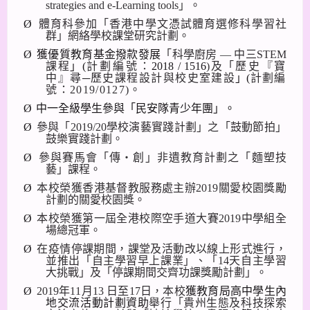
strategies and e-Learning tools
」。
Ø
體育科參加「香港中學文憑試體育選修科學習社
群」網絡學校課堂研究計劃。
Ø
獲優質教育基金撥款發展
「科學廚房 — 中三
STEM
課程
」
(
計劃編號：
2018 / 1516
)
及
「
歷史『寶
中』尋─歷史課程設計與校史室建設
」
(
計劃編
號：
2019/0127
)
。
Ø
中一全級學生參與「民安隊青少年團」。
Ø
參與「
2019/20
學校演藝實踐計劃」之「鼓動節拍」
鼓樂實踐計
劃。
Ø
參與賽馬會「傳‧創」非遺教育計劃之
「麵塑技
藝」課程。
Ø
本校榮獲香港基督教服務處主辦
2019
關愛校園獎勵
計劃的關愛校園獎。
Ø
本校榮獲第一屆全港校際空手道大賽
2019
中學組全
場總冠軍。
Ø
在疫情停課期間，課堂及活動改以線上形式進行，
並推出「自主學習早上課業」、「
14
天自主學習
大挑戰」及「停課期間交齊功課獎勵計劃」。
Ø
2019
年
11
月
13
日至
17
日，
本校
獲教育局高中學生內
地交流活動計劃資助
舉行「貴州生態及科技探索