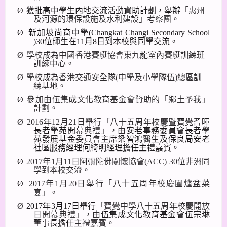
Ø
獲批高中學生內地交流活動資助計劃，舉辦
「惠州
及河源的環保設施及水利建設」考察團。
Ø
新加坡尚育中學
(Changkat Changi Secondary School
)30
位師生在
11
月
8
日
到本校與同學交流。
Ø
學校成為中國香港賽艇協會東九龍室內賽艇訓練班
訓練中心。
Ø
學校成為香港交通安全隊
(
中學及小學隊伍
)
總區訓
練基地。
Ø
參加由伍集成文化教育基金會贊助的
「
鄉土予我
」
計劃。
Ø
2016
年
12
月
21
日舉行「八十五周年校慶暨
寶覺耆暉
長者學苑開幕
典禮」，由
安老事務委員會
長者學
苑發展基金委員會主席
梁智鴻醫生及保良局
安老
社區服務經理何綺明經理
擔任主禮嘉賓。
Ø
2017
年
1
月
11
日阿彌陀佛關懷協會
(ACC) 30
位非洲同
學到本校交流。
Ø
2017
年
1
月
20
日舉行「八十五周年校慶圍爐盆菜
宴」。
Ø
2017
年
3
月
17
日舉行「
寶覺中學八十五周年校慶開放
日開幕典禮」，由
伍集成文化教育基金會伍宗琳
董事長擔任
主禮嘉賓。