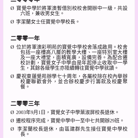
Ø
寶覺中學於將軍澳暫借別校校舍開辦中一級，共設
六班，兼收男女生。
Ø
李潔蘭女士任寶覺中學校長。
二零零一年
Ø
位於將軍澳彩明苑的寶覺中學校舍落成啟用。校舍
包括一座樓高八層的教學大樓、一座特別室大樓
及一座大禮堂，面積寬廣，設備完善。為配合遷
校計劃，寶覺女子中學由是年起停止收取中一學
生，其餘各級學生亦陸續轉往寶覺中學就讀。
Ø
慶祝東蓮覺苑辦學七十周年，各屬校除在校內舉辦
校慶聯歡會外，並合辦校慶步行籌款及校慶聚
餐。
二零零三年
Ø
2003
年
9
月
1
日，寶覺女子中學葉淑屏校長退休。
Ø
遷校程序完成，寶覺中學中一至中七共開辦
29
班。
Ø
李潔蘭校長退休，由區建群先生接任寶覺中學校
長。