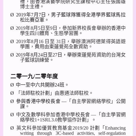
禮，由香港演藝學院研究生課程中心主任張國雄
博
士
主禮。
Ø
2019
年
7
月
7
日，男子籃球隊獲得全港學界籃球馬拉
松比賽亞軍。
Ø
2019
年
8
月
5
日至
9
日，參加新界校長會舉辦的香港中
學生四川體育、生態學習團。
Ø
2019
年
8
月
16
日至
31
日，舉辦澳洲阿德萊得英語遊
學團，費用由東蓮覺苑全數
資助。
Ø
2019
年
8
月
24
日至
27
日，舉辦
東蓮覺苑資助的台灣女
子籃球訓練營。
二零一九
/
二零年度
Ø
中一至中六共開辦
24
班。
Ø
「法師駐校計劃」由惠通法師駐校。
Ø
參與香港中學校長會 —
「自主學習網絡學校」公開
課。
Ø
中文及數學科參加香港中學校長會 —「自主學習網
絡學校
1+1SRL3.0
教學協作計劃」。
Ø
英文科參加優質教育基金
2019/20
計劃「
Enhancing
writing through 3C-based activities, self-regulation