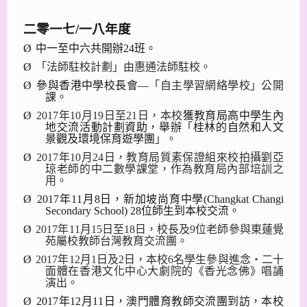
二零一七
/
一八年度
Ø
中一至中六共開辦
24
班。
Ø
「法師駐校計劃」由惠通法師駐校。
Ø
參與香港中學校長會—
「自主學習網絡學校」公開
課。
Ø
2017
年
10
月
19
日至
21
日，本校
獲教育局高中學生內
地交流活動計劃資助，舉辦
「
桂林的自然和人文
景觀及環境保育遊學團
」。
Ø
2017
年
10
月
24
日，教育局質素保證組來校拍攝劉亞
琼老師的中二數學課堂，作為教育局內部培訓之
用。
Ø
2017
年
11
月
8
日，新加坡尚育中學
(Changkat Changi
Secondary School) 28
位師生
到本校交流。
Ø
2017
年
11
月
15
日至
18
日，校長及
9
位老師參與東蓮覺
苑屬校教師台灣教育交流團。
Ø
2017
年
12
月
1
日及
2
日，本校
6
名學生參與進念‧二十
面體在香港文化中心大劇院的《香光念佛》唱誦
演出。
Ø
2017
年
12
月
11
日，
澳門體育教師交流團到訪，本校