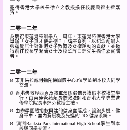
邀得香港大學校長徐立之教授擔任校慶典禮主禮嘉
賓。
二零一二年
為慶祝東蓮覺苑辦學八十周年，東蓮覺苑假香港大學
舉辦
「女子無才便是德？」
講座系列，以紀念創辦人
張蓮覺居士對香港女子教育及女權運動的貢獻，並邀
得前任校長李潔蘭女士及校監許日銓先生擔任嘉賓講
者。
二零一三年
Ø
東非馬拉威阿彌陀佛關懷中心
3
位學童到本校與同學
交流。
Ø
香港佛教界西貢及將軍澳區浴佛典禮假本校禮堂舉
行，由東蓮覺苑苑長僧徹法師和香港大學專業進
修學院院長李焯芬教授主禮。
Ø
由辦學團體撥款興建的健身室落成，設跑步機、健
身單車、室內賽艇機及先進的
TRX
健身系統。
Ø
澳洲
Banksia Park International High School
學生到本
校與同學交流。