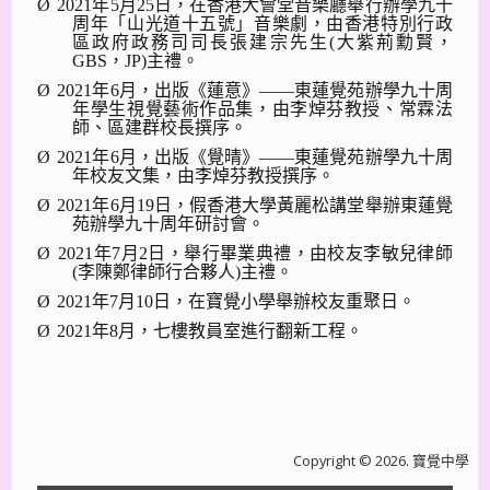
Ø
2021
年
5
月
25
日，在香港大會堂音樂廳舉行辦學九十
周年「山光道十五號」音樂劇，由香港特別行政
區政府政務司司長張建宗先生
(
大紫荊勳賢，
GBS
，
JP)
主禮。
Ø
2021
年
6
月，出版《蓮意》——東蓮覺苑辦學九十周
年學生視覺藝術作品集，由李焯芬教授、常霖法
師、區建群校長撰序。
Ø
2021
年
6
月，出版《覺晴》——東蓮覺苑辦學九十周
年校友文集，由李焯芬教授撰序。
Ø
2021
年
6
月
19
日，假香港大學黃麗松講堂舉辦東蓮覺
苑辦學九十周年研討會。
Ø
2021
年
7
月
2
日，舉行畢業典禮，由校友李敏兒律師
(
李陳鄭律師行合夥人
)
主禮。
Ø
2021
年
7
月
10
日，在寶覺小學舉辦校友重聚日。
Ø
2021
年
8
月，七樓教員室進行翻新工程。
上一篇
下一篇
Copyright © 2026. 寶覺中學