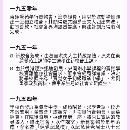
一九五零年
東蓮覺苑舉行賣物會，籌募經費，用以於運動場側興
建一座獨立校舍。其間得羅文錦爵士夫人四出奔波，
勸捐善款，社會各界均熱烈響應，興建計劃乃得順利
完成。
一九五一年
Ø
新校舍落成，由葛量洪夫人主持啟鑰禮。原先在東
蓮覺苑上課的學生遷移往新校舍上課。
Ø
由於香港經濟迅速發展，只開辦小學課程的寶覺學
校實難適應社會需求。董事會經周詳考慮，決定
將學校擴充為「寶覺女子初級職業中學」，尤側
重家政及商科，俾畢業生易於社會立足謀生。
一九五四年
學校自發展為職業中學，成績昭著，求學者眾，校舍
不敷應用。董事會再謀擴充，再次舉行賣物會，籌募
經費，在院後隙地，擴建樓房一座，將原日寄居的教
員遷入，騰出宿舍，以作課室。新建築物於是年落
成，命名為「蓮覺紀念樓」以紀念蓮覺居士八十冥