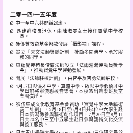
二零一四
/
一五年度
Ø
中一至中六共開辦
26
班。
Ø
區建群校長退休，由陳淑雯女士接任寶覺中學校
長。
Ø
獲優質教育基金撥款發展「攝影禪」課程。
Ø
設立「天文法師獎勵計劃」
獎勵多聞佛學、勇於服
務的
同
學。
Ø
東蓮覺苑苑長僧徹法師設立「
法雨遍灑運動員獎學
金
」，推動寶覺中學運動發展。
Ø
開展「法師駐校計劃」，由智平及智勇法師駐校。
Ø
4
月
17
日與優才中學、真道中學、啟思中學假優才中
學舉辦將軍澳聯校音樂會，本校派出聲樂班及室
樂團演出。
Ø
獲伍集成文化教育基金會贊助「寶覺中學大地藝術
義工計劃」，
5
月
18
日至
6
月
9
日共
4
位中六學生赴
日本新潟縣參與藝術創作項目，
7
月
20
日至
8
月
11
日共
20
名中三至中五學生赴日參與藝術文化交流
與義工服務。
Ø
日本青山學院大學
(Aoyama University)
三位研究員於