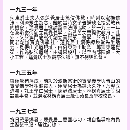
一九三一年
何東爵士夫人張蓮覺居士篤信佛教，時刻以宏揚佛
法、利濟眾生為念。鑑於當時女子普遍缺乏接受教育
的機會，蓮覺居士邀請靄亭法師協助，於一九三一年
在波斯富街創立寶覺義學，為貧苦女童提供教育。此
外，又於澳門龍嵩街創立寶覺第二義學，於青山海雲
蘭若創辦寶覺佛學社。蓮覺居士續得譚煥堂先生助
力，覓得山光道現址，由何東爵士助款，籌建東蓮覺
苑，作為弘法道場。由構思設計，以至內部陳設、大
小工程，蓮覺居士及靄亭法師，無不躬與監督。
一九三五年
東蓮覺苑落成，前設於波斯富街的寶覺義學與青山的
寶覺佛學社相繼遷入。蓮覺居士為謀永久計，乃親立
遺囑，託王學仁居士、陳靜濤居士、林楞真居士等組
設董事會，並選定林楞真居士繼任苑長及學校校長。
一九三七年
抗日戰爭爆發，蓮覺居士愛國心切，親自指導校內員
生縫製軍服，運往前線。