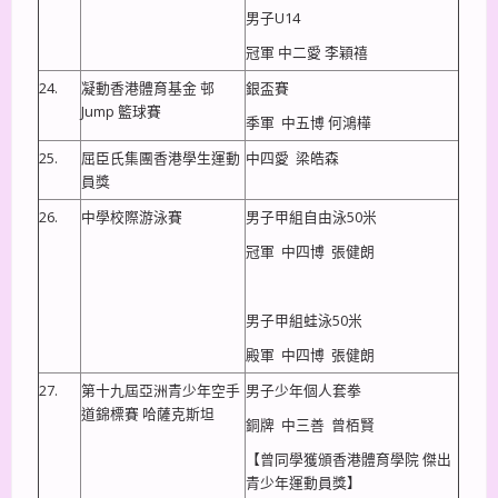
男子U14
冠軍 中二愛 李穎禧
24.
凝動香港體育基金 邨
銀盃賽
Jump 籃球賽
季軍 中五博 何鴻樺
25.
屈臣氏集團香港學生運動
中四愛 梁皓森
員獎
26.
中學校際游泳賽
男子甲組自由泳50米
冠軍 中四博 張健朗
男子甲組蛙泳50米
殿軍 中四博 張健朗
27.
第十九屆亞洲青少年空手
男子少年個人套拳
道錦標賽 哈薩克斯坦
銅牌 中三善 曾栢賢
【曾同學獲頒香港體育學院 傑出
青少年運動員獎】