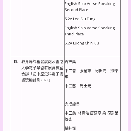
English Solo Verse Speaking
Second Place
S.2A Lee Siu Fung
English Solo Verse Speaking
Third Place
S.2A Luong Chin Kiu
15.
教育局課程發展處及香港
嘉許獎
大學電子學習發展實驗室
中二善 張祉謙 何振光 鄧梓
合辦「初中歷史科電子閱
琪
讀獎勵計劃2021」
中三慈 馬士元
完成證書
中三慈 林嘉浩 唐蕊亭 梁巧瑧 葉
玟杏
蔡純甄