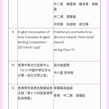
中二慈 陳嘉美 駱卓琟 葉敏
盈
中二博 鄧肇儀
中四慈 朱迦攸 廖文晞
9.
English Association of
Preliminary and Semi-final
Asia “Canadian English
(Bronze Award) ; Final (Gold
Writing Competition
Award)
2021(Arch Cup)”
4A Ng Chun To
10.
香港中華文化促進中心
高中組銀獎
「20-21中國中學生作文
中六愛 袁梓銳
大賽—旭日文學之星」
12.
香港學校音樂及朗誦協會
箏獨奏高級組
主辦「第七十四屆香港學
季軍 中二慈 麥耀紋
校音樂節」