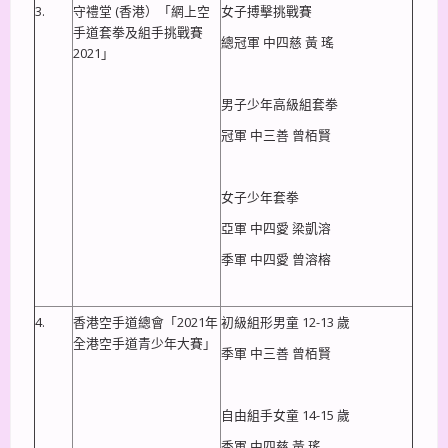
3.
守禮堂 (香港）「網上空
女子搏擊挑戰賽
手道套拳及組手挑戰賽
總冠軍 中四慈 黃 瑤
2021」
男子少年高級組套拳
冠軍 中三善 曾栢賢
女子少年套拳
亞軍 中四愛 梁凱溶
季軍 中四愛 曾溶榕
4.
香港空手道總會「2021年
初級組形男童 12-13 歲
全港空手道青少年大賽」
季軍 中三善 曾栢賢
自由組手女童 14-15 歲
季軍 中四慈 黃 瑤