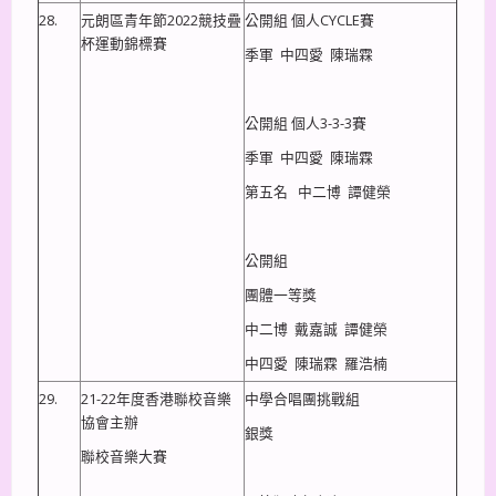
28.
元朗區青年節2022競技疊
公開組 個人CYCLE賽
杯運動錦標賽
季軍 中四愛 陳瑞霖
公開組 個人3-3-3賽
季軍 中四愛 陳瑞霖
第五名 中二博 譚健榮
公開組
團體一等獎
中二博 戴嘉誠 譚健榮
中四愛 陳瑞霖 羅浩楠
29.
21-22年度香港聯校音樂
中學合唱團挑戰組
協會主辦
銀獎
聯校音樂大賽