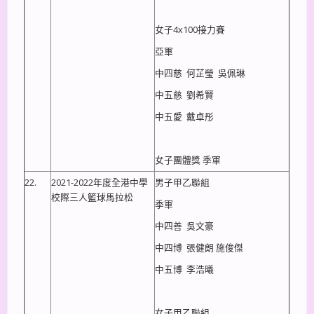
女子4x100接力賽
亞軍
中四慈 何芷瑩 吳佩琳
中五慈 劉希賢
中五愛 戴卓彤
女子團體獎 季軍
22.
2021-2022年度全港中學
男子甲乙聯組
校際三人籃球馬拉松
季軍
中四善 吳文豪
中四博 張健朗 施俊傑
中五博 李浩曦
女子甲乙聯組