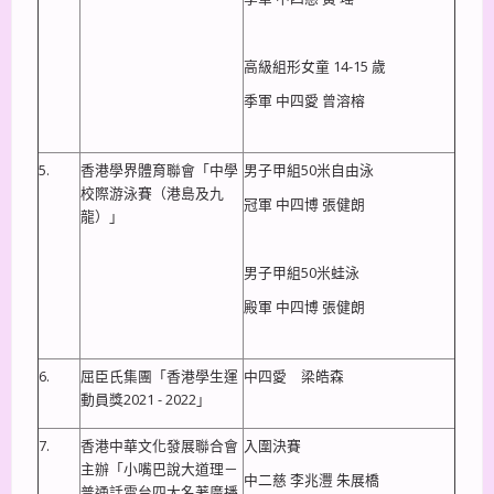
高級組形女童 14-15 歲
季軍 中四愛 曾溶榕
5.
香港學界體育聯會「中學
男子甲組50米自由泳
校際游泳賽（港島及九
冠軍 中四博 張健朗
龍）」
男子甲組50米蛙泳
殿軍 中四博 張健朗
6.
屈臣氏集團「香港學生運
中四愛 梁皓森
動員獎2021 - 2022」
7.
香港中華文化發展聯合會
入圍決賽
主辦「小嘴巴說大道理－
中二慈 李兆灃 朱展橋
普通話電台四大名著廣播