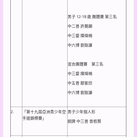
男子 12-18 歲 團體賽 第三名
中二善 許蕎顯
中三愛 陳煒楠
中六博 劉致謙
混合團體賽 第三名
中三愛 陳煒楠
中五善 鄒紫欣
中六博 劉致謙
2.
「第十九屆亞洲青少年空
男子少年個人形
手道錦標賽」
銅牌 中三善 曾栢賢