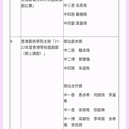
中三善 岳居易
劇比賽」
中四慈 戴穗興
中四愛 唐嘉傑
8.
香港藝術學院主辦「21-
傑出劇本獎
22年度香港學校戲劇節
中二慈 駱卓琟
（網上讀劇）」
中二博 鄧肇儀
中四慈 朱迦攸
傑出合作獎
中一慈 香卓希 何朗琦 李嘉
希
中一善 梁栢晧 徐懿琳
中一博 梁穎怡 李梓揚 余希
儀 曾苑微