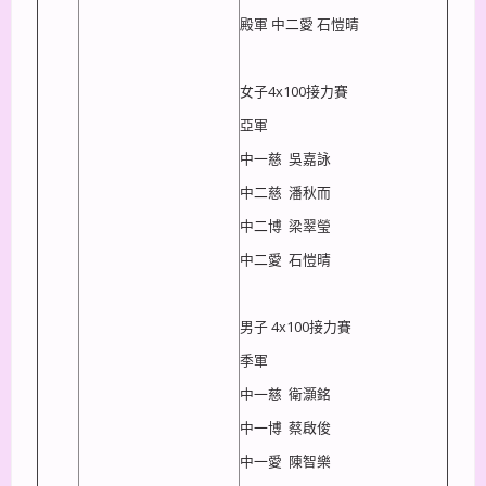
殿軍 中二愛 石愷晴
女子4x100接力賽
亞軍
中一慈 吳嘉詠
中二慈 潘秋而
中二博 梁翠瑩
中二愛 石愷晴
男子 4x100接力賽
季軍
中一慈 衛灝銘
中一博 蔡啟俊
中一愛 陳智樂