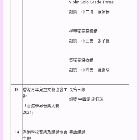
Violin Solo Grade Three
銀獎 中二博 羅詠榛
柳琴獨奏高級組
銀獎 中三善 張子健
箏獨奏深造組
銀獎 中四善 羅錦晴
13.
香港青年兒童文藝協會主
長笛三級
辦
銅獎 中四愛 施鈺瑜
「香港學界音樂大賽
2021」
14
香港學校音樂及朗誦協會
粵語朗誦
主辦