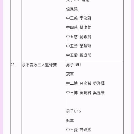
優異獎
中三慈 李汶蔚
中四慈 蔡汶萱
中五慈 劉希賢
中五善 葉慧琳
中五愛 戴卓彤
23.
永不言敗三人籃球賽
男子18U
冠軍
中二博 呂奕希 勞漢輝
中三博 黃曉君 吳嘉樂
男子U16
冠軍
中三愛 許瑋熙