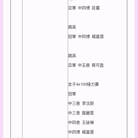
亞軍 中四博 莊嚴
跳高
冠軍 中四博 楊嘉慧
跳高
亞軍 中五慈 蔡可盈
女子4x100接力賽
冠軍
中三慈 李汶蔚
中三善 龍麗雲
中四善 王詠琳
中四博 楊嘉慧