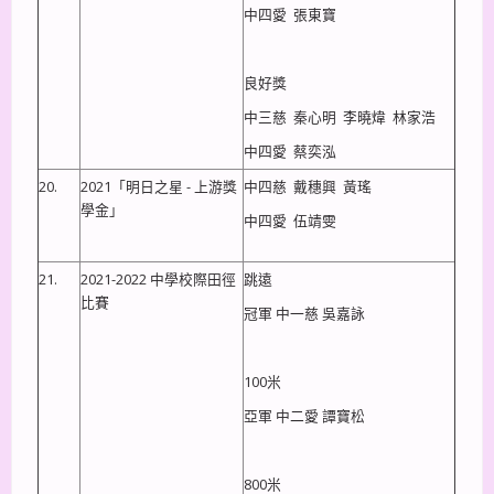
中四愛 張東寶
良好獎
中三慈 秦心明 李曉煒 林家浩
中四愛 蔡奕泓
20.
2021「明日之星 - 上游獎
中四慈 戴穗興 黃瑤
學金」
中四愛 伍靖雯
21.
2021-2022 中學校際田徑
跳遠
比賽
冠軍 中一慈 吳嘉詠
100米
亞軍 中二愛 譚寶松
800米