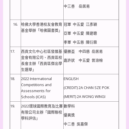
中三善 岳居易
16.
哈佛大學香港校友會教育
冠軍 中五愛 江彥穎
基金舉辦「哈佛圖書獎」
亞軍 中五愛 陳建聰
季軍 中五慈 陳衍霖
17.
西貢文化中心社區發展基
優勝盃 中四慈 岳居易
金會有限公司、西貢區校
嘉許狀 中五愛 曾溶榕
長會主辦「西貢區傑出學
生選舉」
18.
2022 International
ENGLISH
Competitions and
(CREDIT) 2A CHAN SZE POK
Assessments for
(MERIT) 2A WONG WINGI
Schools (ICAS)
19.
2022環球國際教育及比賽
數學科
有限公司主辦「國際聯校
優異獎
學科評估」
中二善 吳嘉傑