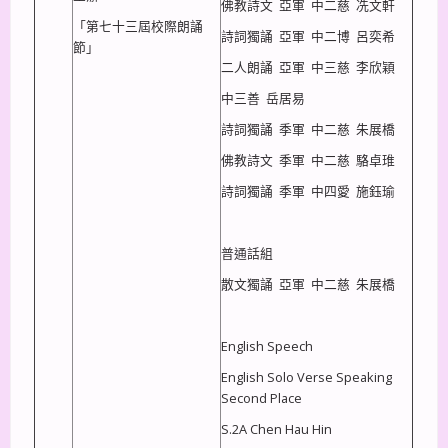
佛教詩文 亞軍 中二慈 冼文軒
「第七十三屆校際朗誦
詩詞獨誦 亞軍 中二博 呂奕希
節」
二人朗誦 亞軍 中三慈 李欣穎
中三善 岳居易
詩詞獨誦 季軍 中二慈 朱展橋
佛教詩文 季軍 中二慈 駱卓琟
詩詞獨誦 季軍 中四愛 施鈺瑜
普通話組
散文獨誦 亞軍 中二慈 朱展橋
English Speech
English Solo Verse Speaking
Second Place
S.2A Chen Hau Hin