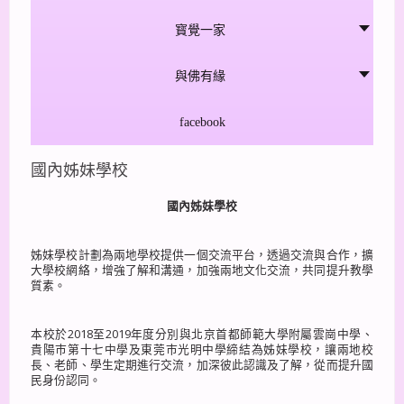
寳覺一家
與佛有緣
facebook
國內姊妹學校
國內姊妹學校
姊妹學校計劃為兩地學校提供一個交流平台，透過交流與合作，擴
大學校網絡，增強了解和溝通，加強兩地文化交流，共同提升教學
質素。
本校於2018至2019年度分別與北京首都師範大學附屬雲崗中學、
貴陽巿第十七中學及東莞巿光明中學締結為姊妹學校，讓兩地校
長、老師、學生定期進行交流，加深彼此認識及了解，從而提升國
民身份認同。