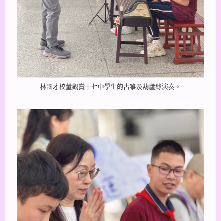
林國才校董觀賞十七中學生的古箏及葫蘆絲演奏。