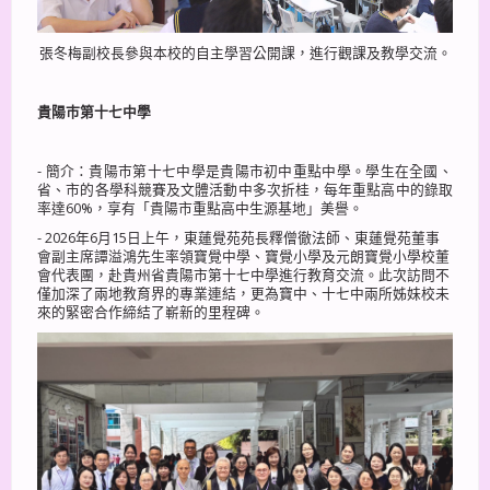
張冬梅副校長參與本校的自主學習公開課，進行觀課及教學交流。
貴陽巿第十七中學
- 簡介：貴陽巿第十七中學是貴陽市初中重點中學。學生在全國、
省、市的各學科競賽及文體活動中多次折桂，每年重點高中的錄取
率達60%，享有「貴陽市重點高中生源基地」美譽。
- 2026年6月15日上午，東蓮覺苑苑長釋僧徹法師、東蓮覺苑董事
會副主席譚溢鴻先生率領寶覺中學、寶覺小學及元朗寶覺小學校董
會代表團，赴貴州省貴陽市第十七中學進行教育交流。此次訪問不
僅加深了兩地教育界的專業連結，更為寶中、十七中兩所姊妹校未
來的緊密合作締結了嶄新的里程碑。