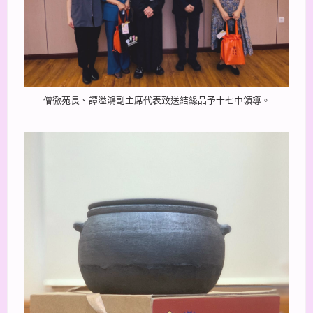
僧徹苑長、譚溢鴻副主席代表致送結緣品予十七中領導。