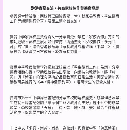
黔港齊聚交流，共商家校協作與德育發展
參與課堂體驗後，兩校管理團隊齊聚一堂，就家長教育、學生德育
工作等議題進行分享，展開主題座談交流。
寶覺中學家長校董黃嘉嘉女士分享寶覺中學在「家校合作」方面的
成功經驗。黃校董展示如何秉持「溝通無間、家校協作、多元共
育」的宗旨，結合香港教育局《家長教育課程架構（中學）》，將
家校合作落實於日常教育，凝聚家長力量。
寶覺中學教員校董李祥輝助理校長以「學生德育工作」為題，分享
德育活動心得。李助理校長指出學校一向秉持佛教精神，將「慈
悲」與「博愛」的理念深植於品德教育與日常生活，再配合近年香
港教育局推行的《4Rs精神健康約章》，培育學生的健全人格。
貴陽市第十七中學周燕書記則分享該校的建校歷史、辦學理念及學
生成就。周書記強調「讓每個生命因教育而美好」是十七中的辦學
願景，學校透過將「五育」（德、智、體、群、美）融合至課程與
活動中，促進學生的全人發展。
十七中以「求真、崇善、尚美」為校訓，與寶覺中學「慈悲博愛」