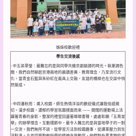
姊妹校歡迎禮
學生交流後感
- 中五梁翠瑩：最難忘的是與同學共繪京劇臉譜的時光。執筆調色
間，我們自然聊起京港兩地的晨讀差異、教育理念，乃至流行文
化。當青金石藍與朱砂紅在面具上交融，友誼的橋樑也在交談中悄
然築成。
- 中四潘秋而：甫入校園，師生熱情洋溢的歡迎儀式讓我倍感親
切。漫步校園，濃郁的學習氛圍撲面而來 —— 開闊的運動場上活
躍著青春的身影，整潔的禮堂回盪著瑯瑯書聲，處處彰顯「五育並
舉」的辦學理念。互動環節中，最令人難忘的是與當地學子的一對
一交流。我們無所不談，從學習方法到校園趣事，從課業壓力到生
活點滴。北京同窗勤勉好學的精神令我動容，他們對外界事物的求