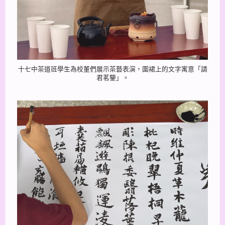
十七中茶道班學生為校董們展示茶藝表演，圍裙上的文字寓意「請
君茗鑒」。