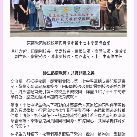
東蓮覺苑屬校校董與貴陽市第十七中學領導合影
首排左起：田園副校長、吳嘉校長、傳燈法師、惟晟法師、譚溢鴻
副主席、僧徹苑長、陳淑雯校長、周燕書記、十七中兩位主任
師生熱情款待，共賞非遺之美
交流團一行抵達校園，即受到貴陽市第十七中學黨總支書記周燕書
記、黨總支副書記吳嘉校長、田園副校長及劉宏霞副校長的熱烈歡
迎。周燕書記首先引領三校校董參觀校園，詳盡介紹了十七中的辦
學特色、歷史底蘊與卓越的教育成就。
隨後，十七中學生帶來了精彩的才藝展示。茶道班的同學伴隨着優
雅的音樂律動，行雲流水地操作着茶壺與茶杯，為遠道而來的校董
們奉上清茶、奶茶與花茶三道具地域特色的佳茗。周燕書記以幽幽
茶香寄語，象徵香港與貴陽同根同源、黔港同心，共同承擔作育英
才的使命。
在學生的引領下，校董們親身體驗了紮染、蠟染、植物染、型糊染