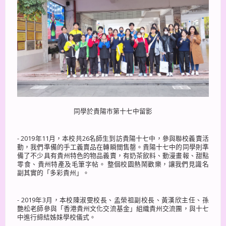
同學於貴陽巿第十七中留影
- 2019年11月，本校共26名師生到訪貴陽十七中，參與聯校義賣活
動，我們準備的手工義賣品在轉瞬間售罄。貴陽十七中的同學則準
備了不少具有貴州特色的物品義賣，有奶茶飲料、動漫畫報、甜點
零食、貴州特產及毛筆字帖。 整個校園熱鬧歡樂，讓我們見識名
副其實的「多彩貴州」。
- 2019年3月，本校陳淑雯校長、孟榮祖副校長、黃漢欣主任、孫
艷松老師參與「香港貴州文化交流基金」組織貴州交流團，與十七
中進行締結姊妹學校儀式。