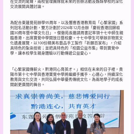
在交流的尾聲，兩校管理團隊就未來的合辦活動及姊妹學校的深化
交流展開具體討論。
為配合東蓮覺苑辦學95周年，以及響應香港教育局「心繫家國」系
列冠名活動計劃，雙方計劃於2026年12月合辦「慶祝香港回歸祖
國30周年暨中華文化日」。僧徹苑長邀請周書記率領十七中師生親
臨香港，出席寶覺中學開放日暨校慶。十七中學生可舉辦非物質文
化遺產展覽，以100份精美布藝品手工製作「祈願百家布」，介紹
具特色的紮染技術；並把具特色的「校園公益市集」帶到寶覺中
學，讓本校學生親身體驗以行動傳遞公益愛心。
「心繫家國傳薪火，黔港同心育英才。」相信在未來的日子裡，貴
陽市第十七中學與香港寶覺中學將繼續手攜手、心連心，持續深化
教育與文化交流，共同弘揚中華優秀傳統文化，為兩地學子的成長
開創更廣闊的舞台。