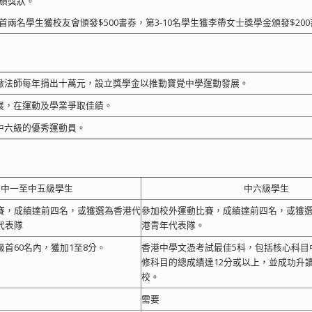
獲頒獎狀。
首兩名學生獲校友會頒發$500書券，第3-10名學生獲李帶女士獎學金頒發$20
徹法師每年捐出十萬元，設立獎學金以推動寶覺中學運動發展。
展，在運動及學業爭取佳績。
中六級的優秀運動員。
中一至中五級學生
中六級學生
賽，成績達前四名，或獲選為香港代
參加校外運動比賽，成績達前四名，或獲
代表隊
港青年代表隊。
首60名內，獲加1至8分。
香港中學文憑考試最佳5科，包括核心科目
修科目的總成績達12分或以上，並成功升
校。
需要