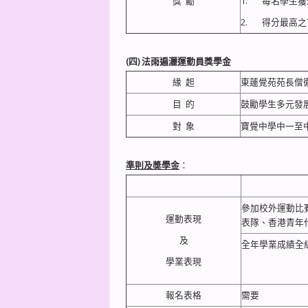
獎 勵
1. 每名學生
2. 得分最高之
(四)
法雨遍灑運動員獎學金
緣 起
東蓮覺苑苑長僧
目 的
鼓勵學生多元發
對 象
寶覺中學中一至
準則及奬學金
：
參加校外運動比
運動表現
表隊、香港青年
及
全年學業成績全級
學業表現
報名表格
需要