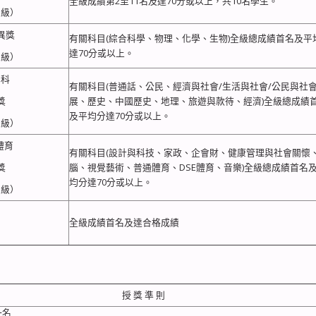
全級成績第2至11名及達70分或以上，共10名學生。
五級）
異獎
有關科目(綜合科學、物理、化學、生物)全級總成績首名及平
達70分或以上。
五級）
學科
有關科目(普通話、公民、經濟與社會/生活與社會/公民與社
獎
展、歷史、中國歷史、地理、旅遊與款待、經濟)全級總成績
及平均分達70分或以上。
五級）
體育
有關科目(設計與科技、家政、企會財、健康管理與社會關懷
獎
腦、視覺藝術、普通體育、DSE體育、音樂)全級總成績首名
均分達70分或以上。
五級）
全級成績首名及達合格成績
授 獎 準 則
班一名