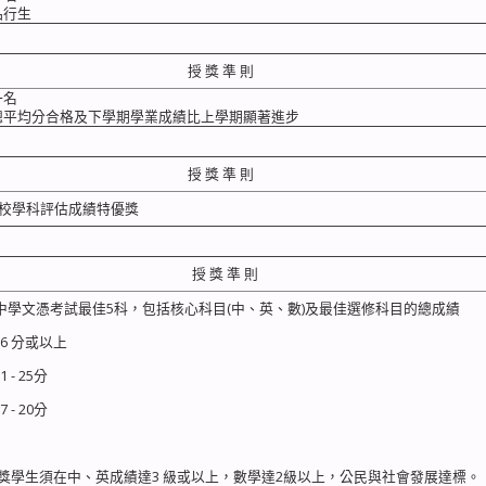
品行生
授 獎 準 則
班一名
總平均分合格及下學期學業成績比上學期顯著進步
授 獎 準 則
校學科評估成績特優獎
授 獎 準 則
中學文憑考試最佳5科，包括核心科目(中、英、數)及最佳選修科目的總成績
6 分或以上
 - 25分
 - 20分
 受獎學生須在中、英成績達3 級或以上，數學達2級以上，公民與社會發展達標。