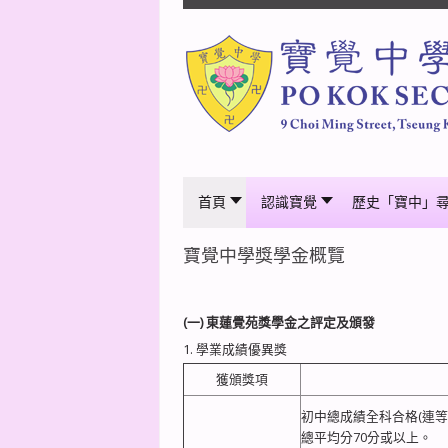
首頁
認識寶覺
歷史「寶中」
寶覺中學獎學金概覽
(一)
東蓮覺苑獎學金之評定及頒發
1. 學業成績優異獎
獲頒獎項
初中總成績全科合格(連等
總平均分70分或以上。