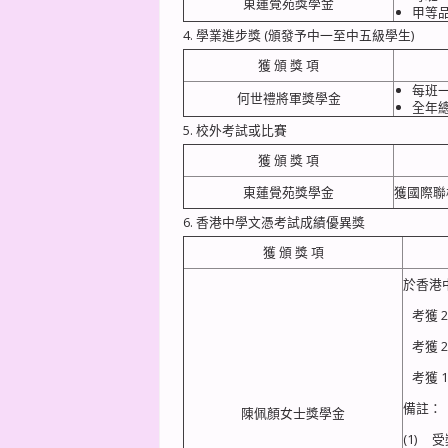
東蓮覺苑獎學金
甲等
4. 學業進步獎 (頒發予中一至中五級學生)
獲 頒 獎 項
每
何世禮將軍獎學金
全年
5. 校外考試或比賽
獲 頒 獎 項
東蓮覺苑獎學金
獲國際聯
6. 香港中學文憑考試成績優異獎
獲 頒 獎 項
於香港
考獲 2
考獲 21
考獲 17
備註：
陳佩顏女士獎學金
(1)