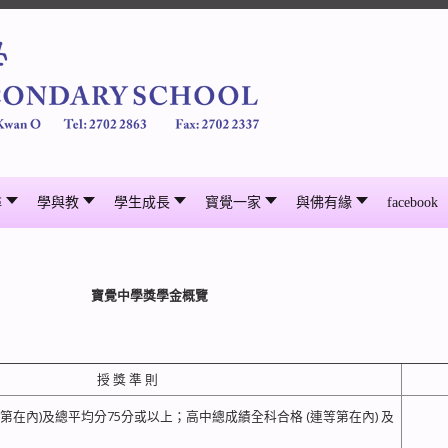
尋
學與教
學生成長
寳覺一家
與佛有緣
facebook
寶覺中學獎學金概覽
授 獎 準 則
第在內)及總平均分75分或以上；高中總成績全科合格 (連等第在內) 及