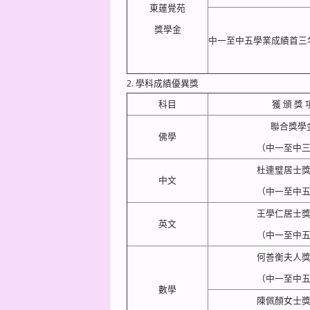
東蓮覺苑
獎學金
中一至中五學業成績首三名
2. 學科成績優異獎
科目
獲 頒 獎 
聯合獎學
佛學
（中一至中
杜連璧居士
中文
（中一至中
王學仁居士
英文
（中一至中
何善衡夫人
（中一至中
數學
陳佩顏女士