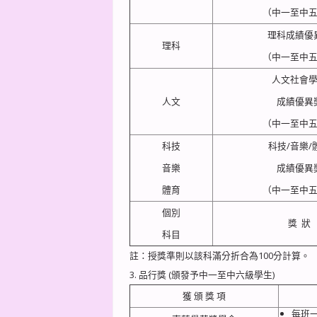
（中一至中
理科成績優
理科
（中一至中
人文社會
人文
成績優異
（中一至中
科技
科技/音樂/
音樂
成績優異
體育
（中一至中
個別
獎 狀
科目
註：授獎準則以該科滿分折合為100分計算。
3. 品行獎 (頒發予中一至中六級學生)
獲 頒 獎 項
每