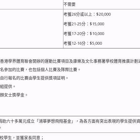
不需要
考獲26分或以上：$20,000
考獲21-25分：$15,000
考獲17-20分：$10,000
考獲12-16分：$5,000
、香港學界體育聯會開辦的運動比賽項目及康樂及文化事務署學校體育推廣計劃
報名參加的比賽，也包括個人比賽及隊際比賽。
生自行報名的比賽由學生提供獎項証明。
導組提供。
佩顏女士獎學金。
捐助六十多萬元成立「鴻華夢想飛翔基金」，為各方面有突出表現的學生提供
。
本校學生，並獲家長同意；