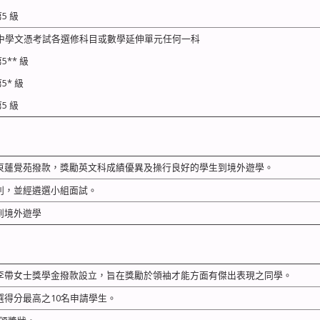
5 級
中學文憑考試各選修科目或數學延伸單元任何一科
** 級
* 級
5 級
東蓮覺苑撥款，獎勵英文科成績優異及操行良好的學生到境外遊學。
則，並經遴選小組面試。
到境外遊學
李帶女士獎學金撥款設立，旨在獎勵於領袖才能方面有傑出表現之同學。
選得分最高之10名申請學生。