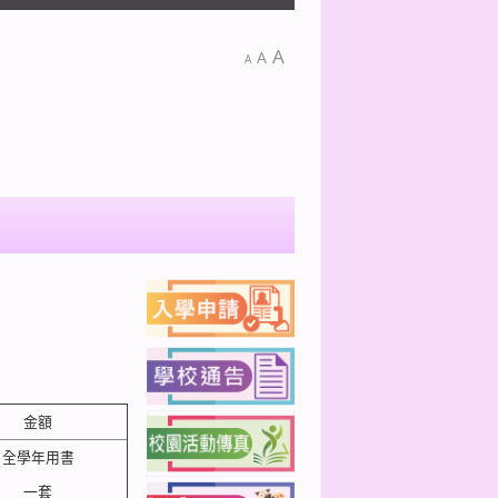
A
A
A
金額
全學年用書
一套