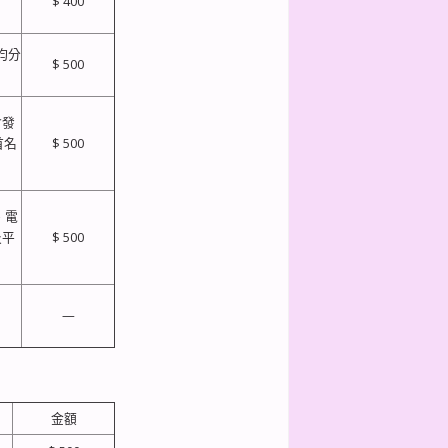
$ 400
均分
$ 500
會發
首名
$ 500
、電
及平
$ 500
—
金額