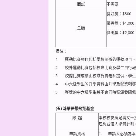
面試
不需要
良好獎：$500
優異獎：$1,000
金額
傑出獎：$2,000
備註：
1. 運動比賽項目包括學校開辦的運動項目
2. 校外運動比賽包括校際比賽及學生自行
3. 校際比賽成績由校隊負責老師提供，學
4. 中六級學生的升學資料由升學及就業輔
5. 獲獎的中六級學生將不會同時獲頒發陳
(五)
鴻華夢想飛翔基金
緣 起
本校校友黃足聘女士
理想或個人學習計劃
申請資格
1. 申請人必須為