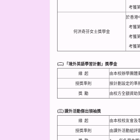
考獲第
於香港
考獲第5
何洪奇芬女士獎學金
考獲第5
考獲第
(二)
「境外英語學習計劃」獎學金
緣 起
由本校辦學團體
授獎準則
按計劃設定的準
獎 勵
由校方全額資助
(三)
課外活動傑出領袖獎
緣 起
由本校校友會及
授獎準則
由課外活動組評