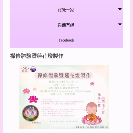
寳覺一家
與佛有緣
facebook
襌修體驗暨蓮花燈製作