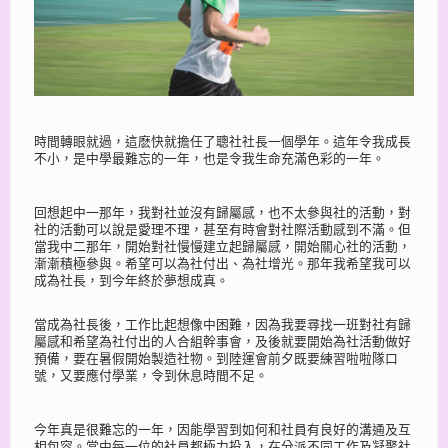
時間轉眼就過，這麽快就擔任了聰社社長一個學年。這年令我成長
不小，是中學最難忘的一年，也是令我生命充滿色彩的一年。
回想起中一那年，我對社並沒有歸屬感，也不太參與社的活動，對
社的活動可以說是愛理不理，甚至有時會對社際活動感到不滿。但
當我中二那年，開始對社慢慢建立起歸屬感，開始關心社的活動，
漸漸積極參與。希望可以為社付出、為社增光。那年我希望我可以
成為社長，到今年終於夢想成真。
當成為社長後，工作比起想像中困難，因為我要尋找一班對社有歸
屬感和希望為社付出的人合組幹事會，及後就要開始為社活動做好
預備，要在暑假開始製造社物。到陸運會前夕既要練習啦啦隊口
號，又要應付學業，令到休息時間不足。
今年真是很難忘的一年，因能學習到如何和社員有良好的溝通及互
相包容。當中每一位的社員都極力投入，在分派不同工作及凝聚社