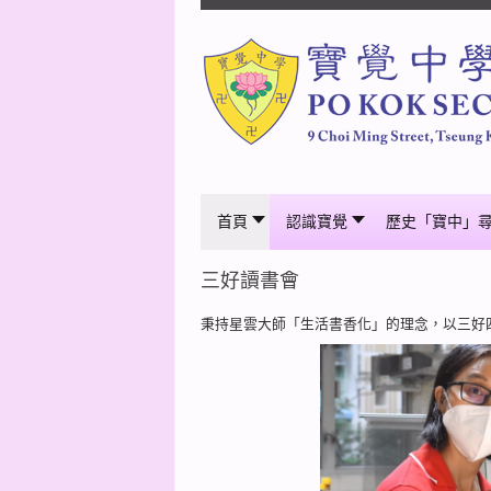
首頁
認識寶覺
歷史「寶中」
三好讀書會
秉持星雲大師「生活書香化」的理念，以三好