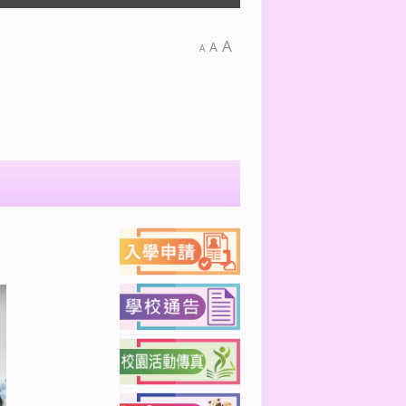
A
A
A