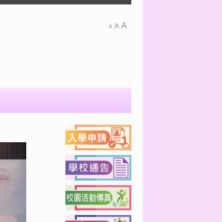
A
A
A