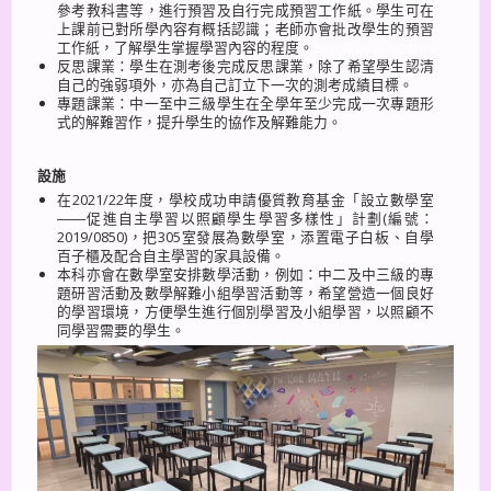
參考教科書等，進行預習及自行完成預習工作紙。學生可在
上課前已對所學內容有概括認識；老師亦會批改學生的預習
工作紙，了解學生掌握學習內容的程度。
反思課業：學生在測考後完成反思課業，除了希望學生認清
自己的強弱項外，亦為自己訂立下一次的測考成績目標。
專題課業：中一至中三級學生在全學年至少完成一次專題形
式的解難習作，提升學生的協作及解難能力。
設施
在2021/22年度，學校成功申請優質教育基金「設立數學室
――促進自主學習以照顧學生學習多樣性」計劃(編號：
2019/0850)，把305室發展為數學室，添置電子白板、自學
百子櫃及配合自主學習的家具設備。
本科亦會在數學室安排數學活動，例如：中二及中三級的專
題研習活動及數學解難小組學習活動等，希望營造一個良好
的學習環境，方便學生進行個別學習及小組學習，以照顧不
同學習需要的學生。