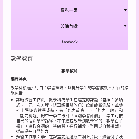
寳覺一家
與佛有緣
facebook
數學教育
數學教育
課程特色
數學科積極推行自主學習策略，以提升學生的學習成效。推行的措
施包括：
診斷練習工作紙：數學科為學生在選定的課題（包括：多項
式、一元一次方程、與直線相關的角）設計診斷測驗，並參
考上學期的數學成績，為「能力較高」、「能力一般」和
「能力稍遜」的中一學生設計「個別學習計劃」。學生可依
自己的個別學習路徑，在午膳或放學到數學室的「數學百子
櫃」，選取合適的自學練習，進行補救、鞏固或自我挑戰，
從而提升自學能力。
預習工作紙：學生在課堂前透過觀看網上片段、練習例子及