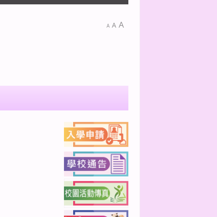
A
A
A