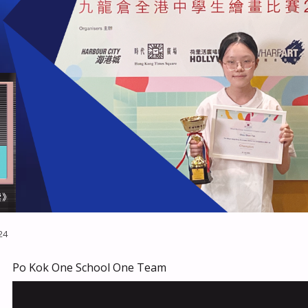
24
Po Kok One School One Team