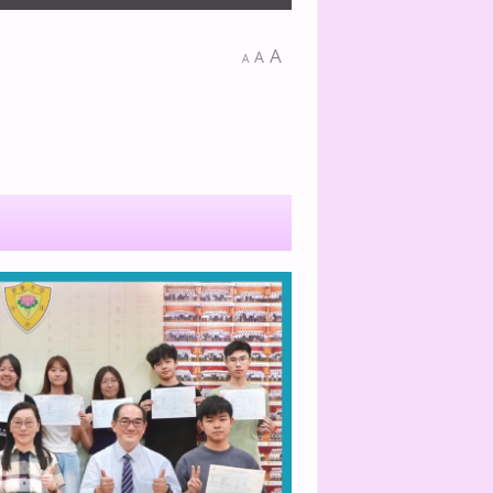
A
A
A