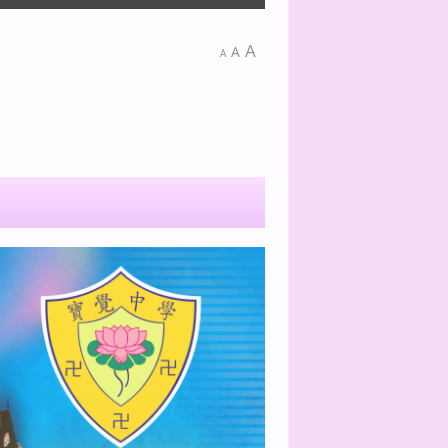
A
A
A