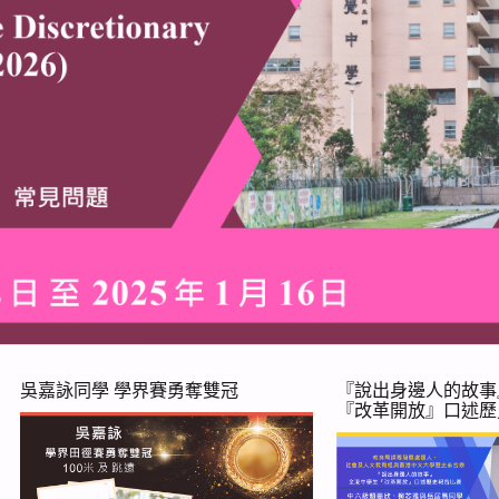
吳嘉詠同學 學界賽勇奪雙冠
『說出身邊人的故事
『改革開放』口述歷