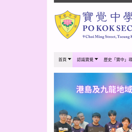
首頁
認識寶覺
歷史「寶中」