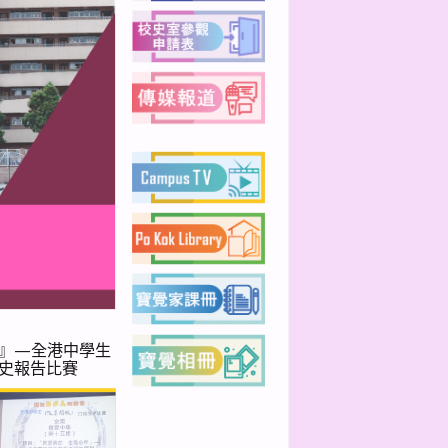
』—全港中學生
史報告比賽